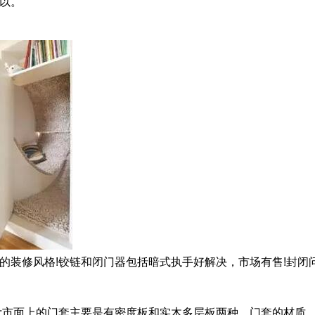
以。
的装修风格!铰链和闭门器包括暗式执手好解决，市场有售!封闭
;市面上的门套主要是有密度板和实木多层板两种，门套的材质